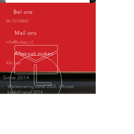
Bel ons
06-15154843
Mail ons
info@balapc.nl
Afspraak maken
Klik hier
Since 2014
Werkervaring vanaf 2005, officieel
bedrijf vanaf 2014
Algemene voorwaarden
Onze diensten
- Onderhoud en Reparaties