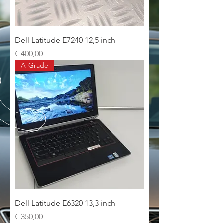
Dell Latitude E7240 12,5 inch
Prijs
€ 400,00
A-Grade
Dell Latitude E6320 13,3 inch
Prijs
€ 350,00