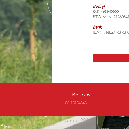
Bedrijf
KvK : 60543833
BTW nr. NL2126084
Bank
IBAN : NL27 RBRB 0
Bel ons
06-15154843
Since 2014