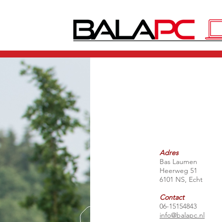
Adres
Bas Laumen
Heerweg 51
6101 NS, Echt
Contact
06-15154843
info@balapc.nl