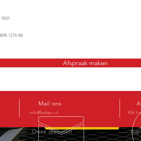
11B01
898 1276 88
Afspraak maken
Mail ons
A
info@balapc.nl
Klik hi
Onze diensten
Adr