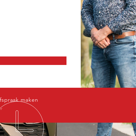
fspraak maken
er
es