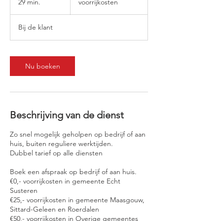
29 min.
2
voorrijkosten
9
m
Bij de klant
i
n
.
Nu boeken
Beschrijving van de dienst
Zo snel mogelijk geholpen op bedrijf of aan
huis, buiten reguliere werktijden.
Dubbel tarief op alle diensten
Boek een afspraak op bedrijf of aan huis.
€0,- voorrijkosten in gemeente Echt
Susteren
€25,- voorrijkosten in gemeente Maasgouw,
Sittard-Geleen en Roerdalen
€50,- voorrijkosten in Overige gemeentes