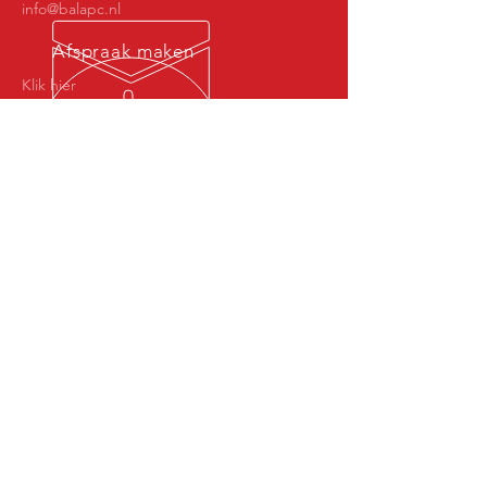
info@balapc.nl
Afspraak maken
Klik hier
Since 2014
Werkervaring vanaf 2005, officieel
bedrijf vanaf 2014
Algemene voorwaarden
Onze diensten
- Onderhoud en Reparaties
- Data Recovery
- Netwerken
- Verkoop
- Finetuning
- Hardware en Software
Adres